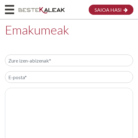
SAIOA HASI
Emakumeak
HASIERA
HONI BURUZ
MAPA
EMAKUMEAK
MEG
EKARPENA EGIN