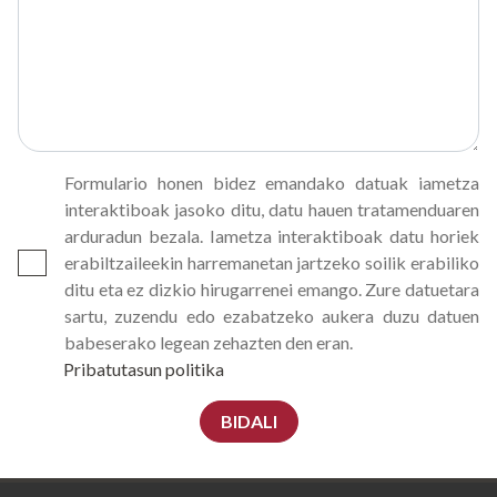
Formulario honen bidez emandako datuak iametza
interaktiboak jasoko ditu, datu hauen tratamenduaren
arduradun bezala. Iametza interaktiboak datu horiek
erabiltzaileekin harremanetan jartzeko soilik erabiliko
ditu eta ez dizkio hirugarrenei emango. Zure datuetara
sartu, zuzendu edo ezabatzeko aukera duzu datuen
babeserako legean zehazten den eran.
Pribatutasun politika
BIDALI