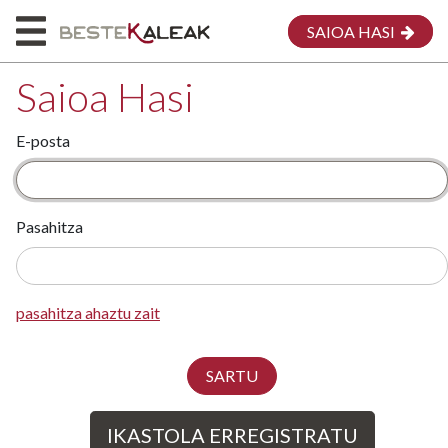
SAIOA HASI
Saioa Hasi
E-posta
HASIERA
HONI BURUZ
Pasahitza
MAPA
EMAKUMEAK
pasahitza ahaztu zait
MEG
EKARPENA EGIN
SARTU
IKASTOLA ERREGISTRATU