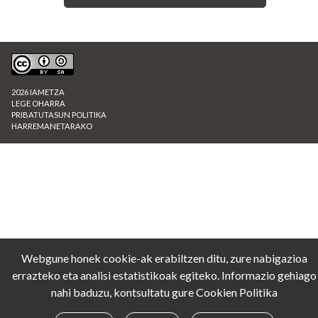
2026 IAMETZA
LEGE OHARRA
PRIBATUTASUN POLITIKA
HARREMANETARAKO
Webgune honek cookie-ak erabiltzen ditu, zure nabigazioa
errazteko eta analisi estatistikoak egiteko. Informazio gehiago
nahi baduzu, kontsultatu gure
Cookien Politika