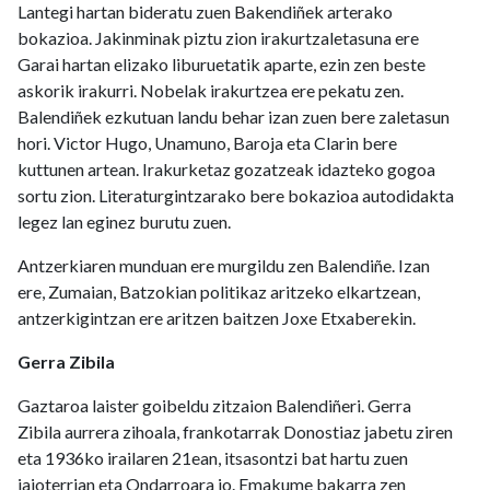
Lantegi hartan bideratu zuen Bakendiñek arterako
bokazioa. Jakinminak piztu zion irakurtzaletasuna ere
Garai hartan elizako liburuetatik aparte, ezin zen beste
askorik irakurri. Nobelak irakurtzea ere pekatu zen.
Balendiñek ezkutuan landu behar izan zuen bere zaletasun
hori. Victor Hugo, Unamuno, Baroja eta Clarin bere
kuttunen artean. Irakurketaz gozatzeak idazteko gogoa
sortu zion. Literaturgintzarako bere bokazioa autodidakta
legez lan eginez burutu zuen.
Antzerkiaren munduan ere murgildu zen Balendiñe. Izan
ere, Zumaian, Batzokian politikaz aritzeko elkartzean,
antzerkigintzan ere aritzen baitzen Joxe Etxaberekin.
Gerra Zibila
Gaztaroa laister goibeldu zitzaion Balendiñeri. Gerra
Zibila aurrera zihoala, frankotarrak Donostiaz jabetu ziren
eta 1936ko irailaren 21ean, itsasontzi bat hartu zuen
jaioterrian eta Ondarroara jo. Emakume bakarra zen