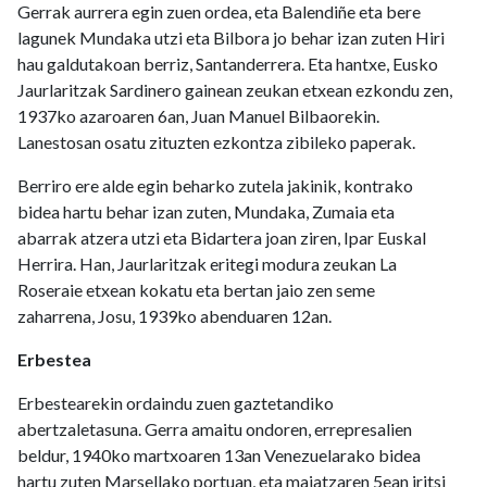
Gerrak aurrera egin zuen ordea, eta Balendiñe eta bere
lagunek Mundaka utzi eta Bilbora jo behar izan zuten Hiri
hau galdutakoan berriz, Santanderrera. Eta hantxe, Eusko
Jaurlaritzak Sardinero gainean zeukan etxean ezkondu zen,
1937ko azaroaren 6an, Juan Manuel Bilbaorekin.
Lanestosan osatu zituzten ezkontza zibileko paperak.
Berriro ere alde egin beharko zutela jakinik, kontrako
bidea hartu behar izan zuten, Mundaka, Zumaia eta
abarrak atzera utzi eta Bidartera joan ziren, Ipar Euskal
Herrira. Han, Jaurlaritzak eritegi modura zeukan La
Roseraie etxean kokatu eta bertan jaio zen seme
zaharrena, Josu, 1939ko abenduaren 12an.
Erbestea
Erbestearekin ordaindu zuen gaztetandiko
abertzaletasuna. Gerra amaitu ondoren, errepresalien
beldur, 1940ko martxoaren 13an Venezuelarako bidea
hartu zuten Marsellako portuan, eta maiatzaren 5ean iritsi