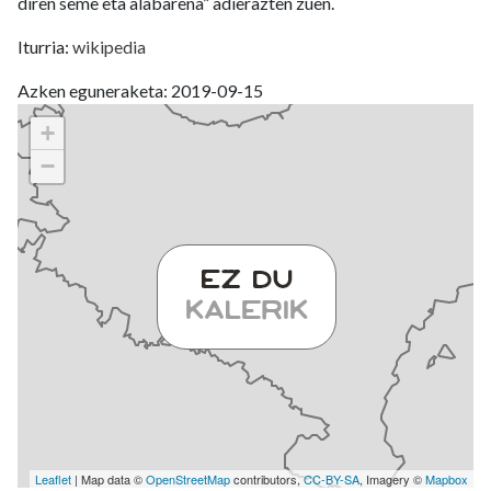
diren seme eta alabarena” adierazten zuen.
Iturria:
wikipedia
Azken eguneraketa: 2019-09-15
+
−
Leaflet
| Map data ©
OpenStreetMap
contributors,
CC-BY-SA
, Imagery ©
Mapbox