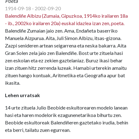
Poeta
1914-09-18 - 2002-09-20
Balendiñe Albizu (Zumaia, Gipuzkoa, 1914ko irailaren 18a
- ib., 2002ko irailaren 20a) euskal idazlea izan zen, poeta.
Balendiñe Zumaian jaio zen. Ama, Endañeta baserriko
Manuela Aizpurua. Aita, Juli Simon Albizu, itsas-gizona.
Zazpi senideren artean seigarrena eta neska bakarra. Aita
Gran Solen zela jaio zen Balendiñe. Bost urte zituela hasi
zen eskolan eta ez zekien gaztelaniaz. Buruz ikasi behar
izan zituen hitz zerrenda luzeak. Hamabi urterekin amaitu
zituen hango kontuak, Aritmetika eta Geografia apur bat
ikasita.
Lehen urratsak
14 urte zituela Julio Beobide eskultorearen modelo lanean
hasi eta haren modelorik ezagunenetarikoa bihurtu zen.
Beobide eskultoreak Balendiñeren gaztetako irudia, behin
eta berri, tailatu zuen egurrean.