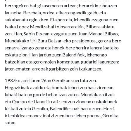
berrogeiren bat gizasemeren artean; berarekin zihoazen
lau neba. Berehala, ordea, elkarrengandik galdu eta
sakabanatu egin ziren. Eta horrela, lehendik ezaguna zuen
Ixaka Lopez Mendizabal tolosarrarekin, Bilbora abiatu
zen. Han, Sabin Etxean, ezagutu zuen Juan Manuel Bilbao,
Mundakako Uri Buru Batzar-eko presidentea, gerora bere
senarra izango zena eta honek bere herrira lanera joateko
eskatu zion. Han jardun zuen Balendiñek, lehenengo
batzokian eta gero mojen komentuan, gudariei laguntzen:
jaten ematen, arropak garbitzen zein txukuntzen.
1937ko apirilaren 26an Gernikan suertatu zen.
Hegazkinak azaldu eta bonbak lehertzen hasi zirenean,
lubaki batean gorde behar izan zuten. Mundakara itzuli
eta Queipo de Llanori irratiz entzun zionean euskaldunek
kiskali zutela Gernika, Balendiñe suak hartu zuen. Horri
irtenbidea emanez idatzi zuen bere lehen poema, Gernika
sutan.