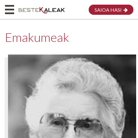
SAIOA HASI
Emakumeak
HASIERA
HONI BURUZ
MAPA
EMAKUMEAK
MEG
EKARPENA EGIN