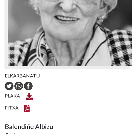
ELKARBANATU
PLAKA
FITXA
Balendiñe Albizu