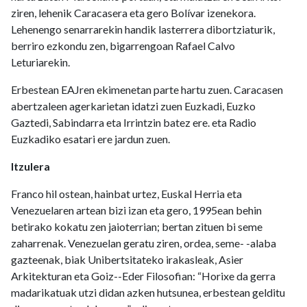
ziren, lehenik Caracasera eta gero Bolívar izenekora.
Lehenengo senarrarekin handik lasterrera dibortziaturik,
berriro ezkondu zen, bigarrengoan Rafael Calvo
Leturiarekin.
Erbestean EAJren ekimenetan parte hartu zuen. Caracasen
abertzaleen agerkarietan idatzi zuen Euzkadi, Euzko
Gaztedi, Sabindarra eta Irrintzin batez ere. eta Radio
Euzkadiko esatari ere jardun zuen.
Itzulera
Franco hil ostean, hainbat urtez, Euskal Herria eta
Venezuelaren artean bizi izan eta gero, 1995ean behin
betirako kokatu zen jaioterrian; bertan zituen bi seme
zaharrenak. Venezuelan geratu ziren, ordea, seme- -alaba
gazteenak, biak Unibertsitateko irakasleak, Asier
Arkitekturan eta Goiz--Eder Filosofian: “Horixe da gerra
madarikatuak utzi didan azken hutsunea, erbestean gelditu