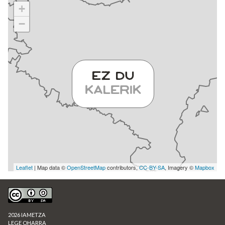
+
−
Leaflet
| Map data ©
OpenStreetMap
contributors,
CC-BY-SA
, Imagery ©
Mapbox
2026 IAMETZA
LEGE OHARRA