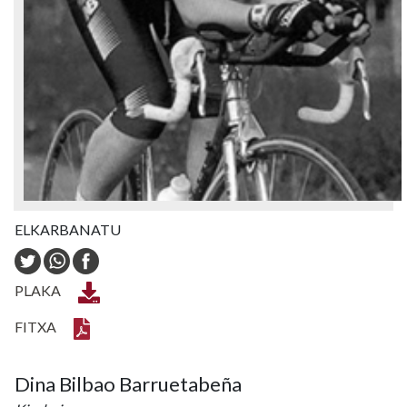
ELKARBANATU
PLAKA
FITXA
Dina Bilbao Barruetabeña