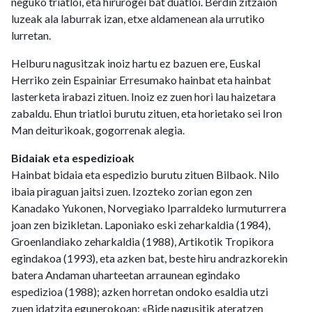
neguko triatloi, eta hirurogei bat duatloi. Berdin zitzaion
luzeak ala laburrak izan, etxe aldamenean ala urrutiko
lurretan.
Helburu nagusitzak inoiz hartu ez bazuen ere, Euskal
Herriko zein Espainiar Erresumako hainbat eta hainbat
lasterketa irabazi zituen. Inoiz ez zuen hori lau haizetara
zabaldu. Ehun triatloi burutu zituen, eta horietako sei Iron
Man deiturikoak, gogorrenak alegia.
Bidaiak eta espedizioak
Hainbat bidaia eta espedizio burutu zituen Bilbaok. Nilo
ibaia piraguan jaitsi zuen. Izozteko zorian egon zen
Kanadako Yukonen, Norvegiako Iparraldeko lurmuturrera
joan zen bizikletan. Laponiako eski zeharkaldia (1984),
Groenlandiako zeharkaldia (1988), Artikotik Tropikora
egindakoa (1993), eta azken bat, beste hiru andrazkorekin
batera Andaman uharteetan arraunean egindako
espedizioa (1988); azken horretan ondoko esaldia utzi
zuen idatzita egunerokoan: «Bide nagusitik ateratzen