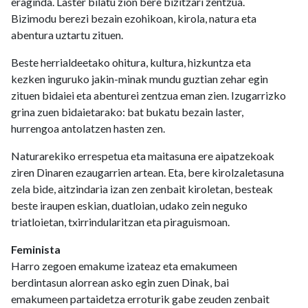
eraginda. Laster bilatu zion bere bizitzari zentzua.
Bizimodu berezi bezain ezohikoan, kirola, natura eta
abentura uztartu zituen.
Beste herrialdeetako ohitura, kultura, hizkuntza eta
kezken inguruko jakin-minak mundu guztian zehar egin
zituen bidaiei eta abenturei zentzua eman zien. Izugarrizko
grina zuen bidaietarako: bat bukatu bezain laster,
hurrengoa antolatzen hasten zen.
Naturarekiko errespetua eta maitasuna ere aipatzekoak
ziren Dinaren ezaugarrien artean. Eta, bere kirolzaletasuna
zela bide, aitzindaria izan zen zenbait kiroletan, besteak
beste iraupen eskian, duatloian, udako zein neguko
triatloietan, txirrindularitzan eta piraguismoan.
Feminista
Harro zegoen emakume izateaz eta emakumeen
berdintasun alorrean asko egin zuen Dinak, bai
emakumeen partaidetza erroturik gabe zeuden zenbait