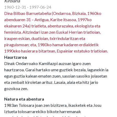
Kirolaria
1960-12-31 - 1997-06-24
Dina Bilbao Barruetabeña (Ondarroa, Bizkaia, 1960ko
abenduaren 31 – Antigua, Karibe itsasoa, 1997ko
ekainaren 24a) triatleta, abenturazalea, ekologista eta
feminista. Aitzindari izan zen Euskal Herrian triatloian,
iraupen eskian, duatloian, txirrindularitzan eta
piraguismoan; eta, 1980ko hamarkadaren erdialdetik
1990eko hasierara bitartean, Espainiar estatuko triatloian.
Haurtzaroa
Dinak Ondarroako Kamiñazpi auzoan igaro zuen
haurtzaroa. Garai hartako ume guztiek bezala, lagunekin ia
egun guztia kalean ematen zuen, sasoian sasoiko jolasetan
eta zenbait kiroletan arituz. Lasaia, alaia eta hitz jario
gozokoa zen.
Natura eta abentura
1983an Tolosara joan zen bizitzera, ikasketek eta Josu
Iztueta tolosarrarekiko bikote harremanak