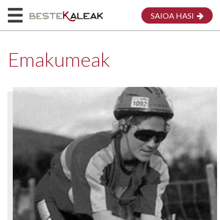
SAIOA HASI
Emakumeak
HASIERA
HONI BURUZ
MAPA
EMAKUMEAK
MEG
EKARPENA EGIN