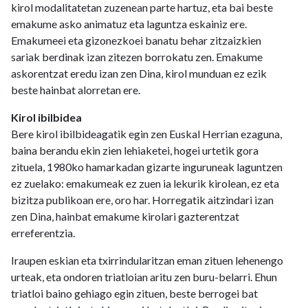
kirol modalitatetan zuzenean parte hartuz, eta bai beste
emakume asko animatuz eta laguntza eskainiz ere.
Emakumeei eta gizonezkoei banatu behar zitzaizkien
sariak berdinak izan zitezen borrokatu zen. Emakume
askorentzat eredu izan zen Dina, kirol munduan ez ezik
beste hainbat alorretan ere.
Kirol ibilbidea
Bere kirol ibilbideagatik egin zen Euskal Herrian ezaguna,
baina berandu ekin zien lehiaketei, hogei urtetik gora
zituela, 1980ko hamarkadan gizarte inguruneak laguntzen
ez zuelako: emakumeak ez zuen ia lekurik kirolean, ez eta
bizitza publikoan ere, oro har. Horregatik aitzindari izan
zen Dina, hainbat emakume kirolari gazterentzat
erreferentzia.
Iraupen eskian eta txirrindularitzan eman zituen lehenengo
urteak, eta ondoren triatloian aritu zen buru-belarri. Ehun
triatloi baino gehiago egin zituen, beste berrogei bat