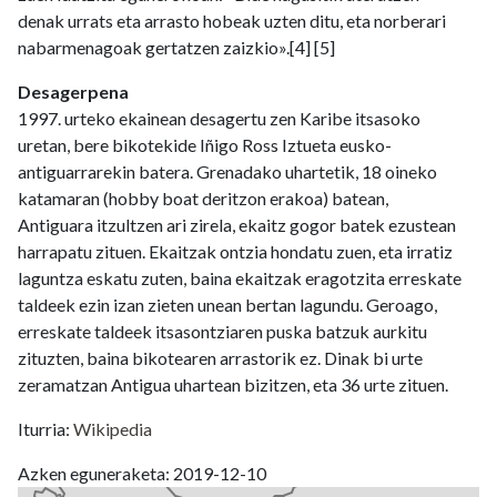
denak urrats eta arrasto hobeak uzten ditu, eta norberari
nabarmenagoak gertatzen zaizkio».[4] [5]
Desagerpena
1997. urteko ekainean desagertu zen Karibe itsasoko
uretan, bere bikotekide Iñigo Ross Iztueta eusko-
antiguarrarekin batera. Grenadako uhartetik, 18 oineko
katamaran (hobby boat deritzon erakoa) batean,
Antiguara itzultzen ari zirela, ekaitz gogor batek ezustean
harrapatu zituen. Ekaitzak ontzia hondatu zuen, eta irratiz
laguntza eskatu zuten, baina ekaitzak eragotzita erreskate
taldeek ezin izan zieten unean bertan lagundu. Geroago,
erreskate taldeek itsasontziaren puska batzuk aurkitu
zituzten, baina bikotearen arrastorik ez. Dinak bi urte
zeramatzan Antigua uhartean bizitzen, eta 36 urte zituen.
Iturria:
Wikipedia
Azken eguneraketa: 2019-12-10