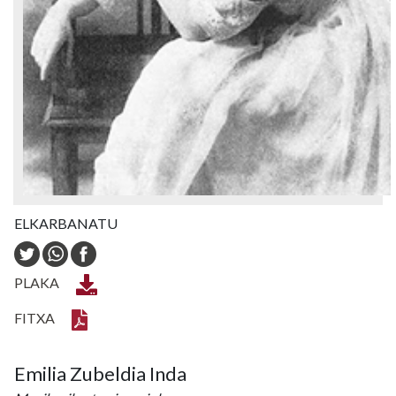
ELKARBANATU
PLAKA
FITXA
Emilia Zubeldia Inda