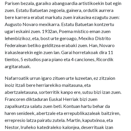
Parisen bezala, garaiko abangoardia artistikoekin bat egin
zuen. Estatu Batuetan zegoela, gainera, ordutik aurrera
bere karrera erabat markatu zuen irakaslea ezagutu zuen:
Augusto Novaro mexikarra. Estatu Batuetan kontzertu
ugari eskaini zuen. 1932an, Poema místico eman zuen
lehenbizikoz, eta, bost urte geroago, Mexiko Distrito
Federalean betiko gelditzea erabaki zuen. Han, Novaro
irakaslearekin egin zuen lan. Garai horretakoak dira 11
tientos, 5 estudios para piano eta 4 canciones, Ricordik
argitaratuak.
Nafarroatik urrun igaro zituen urte luzeetan, ez zitzaion
inoiz itzali bere herriarekiko maitasuna, eta
abertzaletasuna, sorterritik kanpo ere, sutsu bizi izan zuen.
Francoren diktaduran Euskal Herriak bizi zuen
zapalkuntza salatu zuen beti. Kontuan hartu behar da
haren senideek, abertzale eta errepublikazaleak baitziren,
errepresio latza pairatu zutela. Martin, kaputxinoa, eta
Nestor, Iruñeko katedraleko kalonjea, deserrituak izan