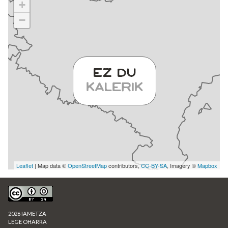
+
−
Leaflet
| Map data ©
OpenStreetMap
contributors,
CC-BY-SA
, Imagery ©
Mapbox
2026 IAMETZA
LEGE OHARRA