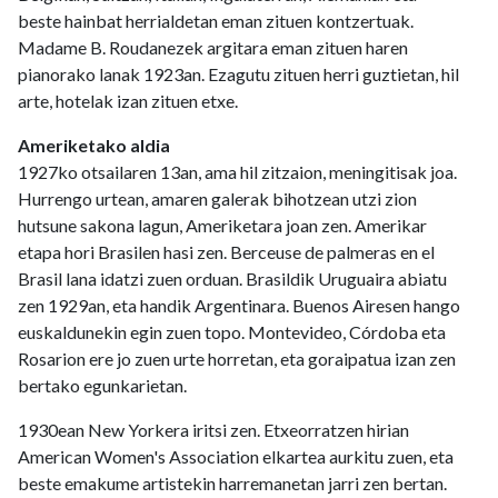
beste hainbat herrialdetan eman zituen kontzertuak.
Madame B. Roudanezek argitara eman zituen haren
pianorako lanak 1923an. Ezagutu zituen herri guztietan, hil
arte, hotelak izan zituen etxe.
Ameriketako aldia
1927ko otsailaren 13an, ama hil zitzaion, meningitisak joa.
Hurrengo urtean, amaren galerak bihotzean utzi zion
hutsune sakona lagun, Ameriketara joan zen. Amerikar
etapa hori Brasilen hasi zen. Berceuse de palmeras en el
Brasil lana idatzi zuen orduan. Brasildik Uruguaira abiatu
zen 1929an, eta handik Argentinara. Buenos Airesen hango
euskaldunekin egin zuen topo. Montevideo, Córdoba eta
Rosarion ere jo zuen urte horretan, eta goraipatua izan zen
bertako egunkarietan.
1930ean New Yorkera iritsi zen. Etxeorratzen hirian
American Women's Association elkartea aurkitu zuen, eta
beste emakume artistekin harremanetan jarri zen bertan.