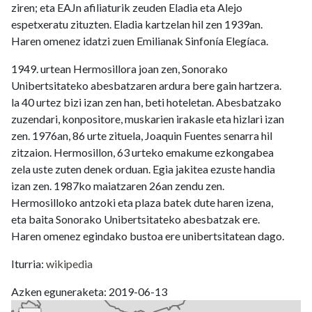
ziren; eta EAJn afiliaturik zeuden Eladia eta Alejo
espetxeratu zituzten. Eladia kartzelan hil zen 1939an.
Haren omenez idatzi zuen Emilianak Sinfonía Elegíaca.
1949. urtean Hermosillora joan zen, Sonorako
Unibertsitateko abesbatzaren ardura bere gain hartzera.
la 40 urtez bizi izan zen han, beti hoteletan. Abesbatzako
zuzendari, konpositore, muskarien irakasle eta hizlari izan
zen. 1976an, 86 urte zituela, Joaquin Fuentes senarra hil
zitzaion. Hermosillon, 63 urteko emakume ezkongabea
zela uste zuten denek orduan. Egia jakitea ezuste handia
izan zen. 1987ko maiatzaren 26an zendu zen.
Hermosilloko antzoki eta plaza batek dute haren izena,
eta baita Sonorako Unibertsitateko abesbatzak ere.
Haren omenez egindako bustoa ere unibertsitatean dago.
Iturria:
wikipedia
Azken eguneraketa: 2019-06-13