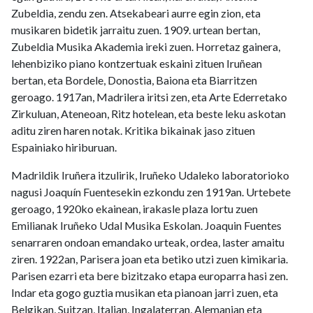
Zubeldia, zendu zen. Atsekabeari aurre egin zion, eta
musikaren bidetik jarraitu zuen. 1909. urtean bertan,
Zubeldia Musika Akademia ireki zuen. Horretaz gainera,
lehenbiziko piano kontzertuak eskaini zituen Iruñean
bertan, eta Bordele, Donostia, Baiona eta Biarritzen
geroago. 1917an, Madrilera iritsi zen, eta Arte Ederretako
Zirkuluan, Ateneoan, Ritz hotelean, eta beste leku askotan
aditu ziren haren notak. Kritika bikainak jaso zituen
Espainiako hiriburuan.
Madrildik Iruñera itzulirik, Iruñeko Udaleko laboratorioko
nagusi Joaquín Fuentesekin ezkondu zen 1919an. Urtebete
geroago, 1920ko ekainean, irakasle plaza lortu zuen
Emilianak Iruñeko Udal Musika Eskolan. Joaquin Fuentes
senarraren ondoan emandako urteak, ordea, laster amaitu
ziren. 1922an, Parisera joan eta betiko utzi zuen kimikaria.
Parisen ezarri eta bere bizitzako etapa europarra hasi zen.
Indar eta gogo guztia musikan eta pianoan jarri zuen, eta
Belgikan, Suitzan, Italian, Ingalaterran, Alemanian eta