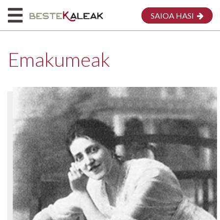
SAIOA HASI
Emakumeak
HASIERA
HONI BURUZ
MAPA
EMAKUMEAK
MEG
EKARPENA EGIN