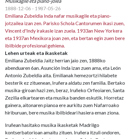
Musikagile eta piano-jolea
1888-12-06 - 1987-05-26
Emiliana Zubeldia Inda nafar musikagile eta piano-
jotzailea izan zen. Parisko Schola Cantorumen ikasi zuen,
Vincent d'Indy irakasle izan zuela. 1933an New Yorkera
eta 1937an Mexikora joan zen, eta bertan egin zuen bere
ibilbide profesional gehiena.
Lehen urteak eta ikasketak
Emiliana Zubeldia Jaitz herrian jaio zen, 1888ko
abenduaren 6an. Asunción Inda izan zuen ama, eta León
Antonio Zubeldia aita. Emilianak hemezortzi hilabete
besterik ez zituenean, Iruñera aldatu zen familia. Bertako
musika-giroan hazi zen, beraz, Iruñeko Orfeoiaren, Santa
Zezilia elkartearen eta musika banden eskutik. Horretaz
gainera, aitonaren pianoa ere aurkitu zuen Nafarroako
hiriburuan, bere musika ibilbideari hasiera eman ziona.
Iruñean hasitako musika ikasketak Madrilgo
kontserbatorioan amaitu zituen. Iruñera itzuli ondoren,