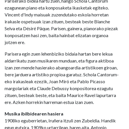
Pariserako bidea hartu zuen, hango Schola Cantorum
ezagunean piano eta konposaketa ikasketak egiteko.
Vincent d'Indy maisuak zuzendutako eskola horretan
irakasle ospetsuak izan zituen, besteak beste Blanche
Selva eta Désiré Pâque. Parisen, gainera, pianorako piezak
konposatzen hasi zen, baita hainbat elizatan organoa
jotzen ere.
Parisera egin zuen lehenbiziko bidaia hartan bere lekua
aldarrikatu zuen musikaren munduan, eta figura aktiboa
izan zen mende hasierako abangoardia artistikoen giroan,
bere jarduera artistiko propioa garatuz. Schola Cantorum-
eko irakasleak ezezik, Joan Miró eta Pablo Picasso
margolariak eta Claude Debussy konpositorea ezagutu
zituen, besteak beste, eta baita Maurice Ravel lapurtarra
ere. Azken horrekin harreman estua izan zuen.
Musika ibilbidearen hasiera
1908ko eguberrietan, Iruñera itzuli zen Zubeldia. Handik
egun gutxira, 1909ko urtarrilean, haren aita, Antonio