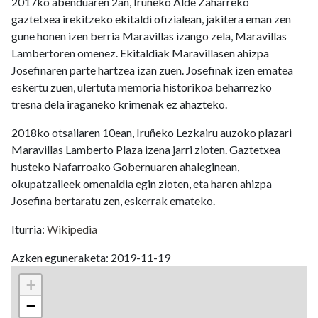
2017ko abenduaren 2an, Iruñeko Alde Zaharreko
gaztetxea irekitzeko ekitaldi ofizialean, jakitera eman zen
gune honen izen berria Maravillas izango zela, Maravillas
Lambertoren omenez. Ekitaldiak Maravillasen ahizpa
Josefinaren parte hartzea izan zuen. Josefinak izen ematea
eskertu zuen, ulertuta memoria historikoa beharrezko
tresna dela iraganeko krimenak ez ahazteko.
2018ko otsailaren 10ean, Iruñeko Lezkairu auzoko plazari
Maravillas Lamberto Plaza izena jarri zioten. Gaztetxea
husteko Nafarroako Gobernuaren ahaleginean,
okupatzaileek omenaldia egin zioten, eta haren ahizpa
Josefina bertaratu zen, eskerrak emateko.
Iturria:
Wikipedia
Azken eguneraketa: 2019-11-19
+
−