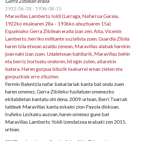
Gerra Zibilean eraila
1922-06-28 - 1936-08-15
Maravillas Lamberto Ioldi (Larraga, Nafarroa Garaia,
1922ko ekainaren 28a – 1936ko abuztuaren 15a)
Espainiako Gerra Zibilean eraila izan zen. Aita, Vicente
Lamberto, herriko militante sozialista zuen. Guardia Zibila
haren bila etxean azaldu zenean, Maravillas alabak harekin
joan nahi izan zuen. Udaletxean bahiturik, Maravillas behin
eta berriz bortxatu ondoren, hil egin zuten, aitarekin
batera. Haren gorpua biluzik txakurrei eman zieten eta
gorpuzkiak erre zituzten.
Fermin Balentzia nafar bakarlariak kanta bat ondu zuen
haren omenez, Gerra Zibileko fusilatuen omenezko
ekitaldietan kantatu ohi dena. 2009. urtean, Berri Txarrak
taldeak Maravillas kanta eskaini zion Payola diskoan.
Iruñeko Lezkairu auzoan, haren omenez gune bat
Maravillas Lamberto Yoldi izendatzea erabaki zen 2015.
urtean.