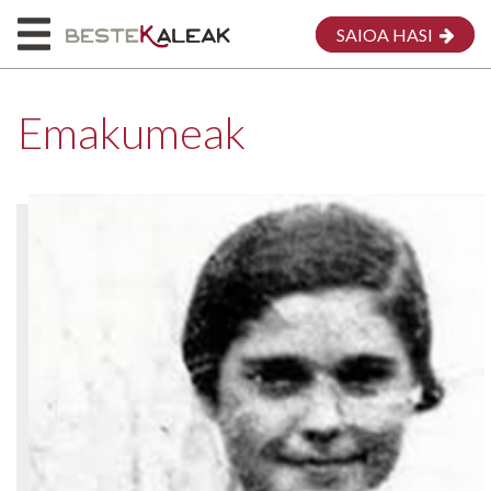
SAIOA HASI
Emakumeak
HASIERA
HONI BURUZ
MAPA
EMAKUMEAK
MEG
EKARPENA EGIN