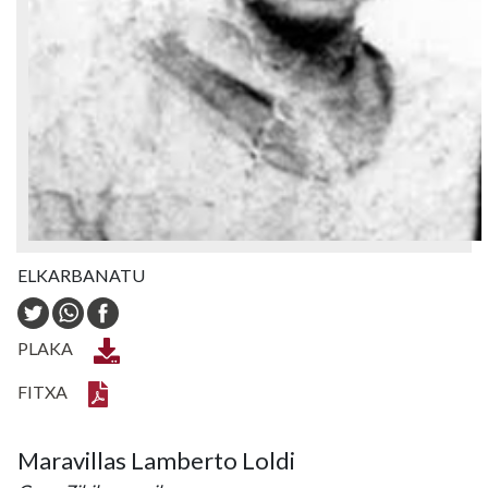
ELKARBANATU
PLAKA
FITXA
Maravillas Lamberto Loldi