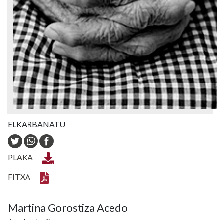
ELKARBANATU
PLAKA
FITXA
Martina Gorostiza Acedo