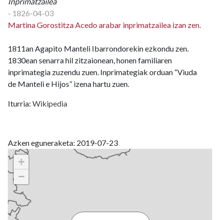
Inprimatzailea
- 1826-04-03
Martina Gorostitza Acedo arabar inprimatzailea izan zen.
1811an Agapito Manteli Ibarrondorekin ezkondu zen.
1830ean senarra hil zitzaionean, honen familiaren
inprimategia zuzendu zuen. Inprimategiak orduan “Viuda
de Manteli e Hijos” izena hartu zuen.
Iturria:
Wikipedia
Azken eguneraketa: 2019-07-23
+
−