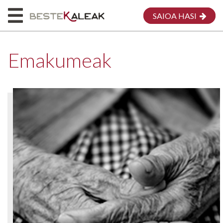
SAIOA HASI
Emakumeak
HASIERA
HONI BURUZ
MAPA
EMAKUMEAK
MEG
EKARPENA EGIN