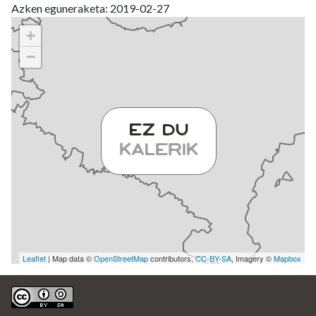
Azken eguneraketa: 2019-02-27
+
−
Leaflet
| Map data ©
OpenStreetMap
contributors,
CC-BY-SA
, Imagery ©
Mapbox