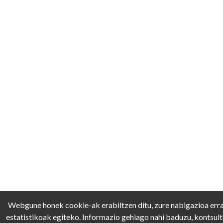
Webgune honek cookie-ak erabiltzen ditu, zure nabigazioa erra
estatistikoak egiteko. Informazio gehiago nahi baduzu, kontsul