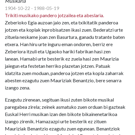
Musikaria
1904-10-22 - 1988-05-19
Trikiti musikako pandero jotzailea eta abeslaria.
Zeberioko Egia auzoan jaio zen, eta txikitatik panderoa
jotzen eta koplak inprobisatzen ikasi zuen. Bederatzi urte
zituela neskame joan zen Basurtura, ganadu tratante baten
etxera. Han hiru urte inguru eman ondoren, berriz ere
Zeberiora itzuli eta Ugaoko hariki fabrikan hasi zen
lanean. Hamabi urte besterik ez zuela hasi zen Maurizia
jaiegun eta festetan herriko plazetan jotzen. Patuak
idatzita zuen moduan, panderoa jotzen eta kopla zaharrak
abesten ezagutu zuen Mauriziak Benantzio, bere senarra
izango zena.
Ezagutu zirenean, segituan ikusi zuten bikote musikal
paregabea zirela; zeinek asmatuko zuen orduan bi gazteak
Euskal Herri musikan izan den bikote bikainenetarikoa
izango zirenik. Hamazazpi urte besterik ez zituen
Mauriziak Benantzio ezagutu zuen egunean. Benantziok