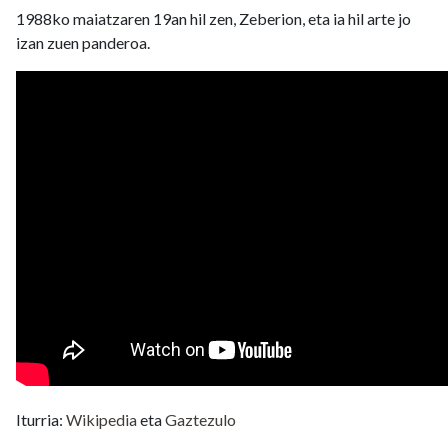
1988ko maiatzaren 19an hil zen, Zeberion, eta ia hil arte jo
izan zuen panderoa.
Iturria:
Wikipedia
eta
Gaztezulo