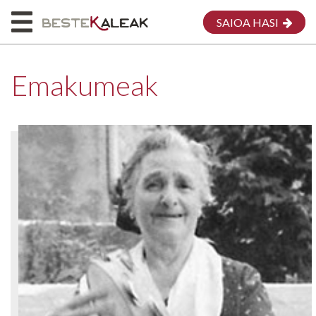
SAIOA HASI
Emakumeak
HASIERA
HONI BURUZ
MAPA
EMAKUMEAK
MEG
EKARPENA EGIN