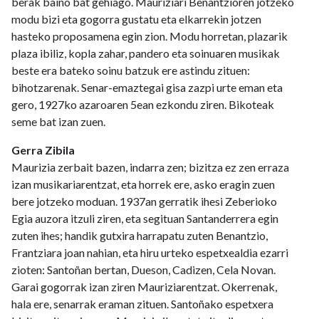
berak baino bat gehiago. Mauriziari Benantzioren jotzeko
modu bizi eta gogorra gustatu eta elkarrekin jotzen
hasteko proposamena egin zion. Modu horretan, plazarik
plaza ibiliz, kopla zahar, pandero eta soinuaren musikak
beste era bateko soinu batzuk ere astindu zituen:
bihotzarenak. Senar-emaztegai gisa zazpi urte eman eta
gero, 1927ko azaroaren 5ean ezkondu ziren. Bikoteak
seme bat izan zuen.
Gerra Zibila
Maurizia zerbait bazen, indarra zen; bizitza ez zen erraza
izan musikariarentzat, eta horrek ere, asko eragin zuen
bere jotzeko moduan. 1937an gerratik ihesi Zeberioko
Egia auzora itzuli ziren, eta segituan Santanderrera egin
zuten ihes; handik gutxira harrapatu zuten Benantzio,
Frantziara joan nahian, eta hiru urteko espetxealdia ezarri
zioten: Santoñan bertan, Dueson, Cadizen, Cela Novan.
Garai gogorrak izan ziren Mauriziarentzat. Okerrenak,
hala ere, senarrak eraman zituen. Santoñako espetxera