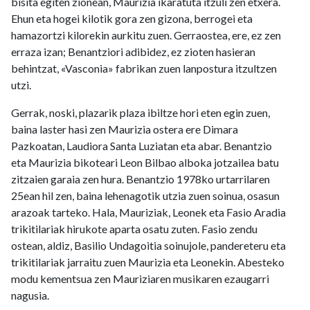
bisita egiten zionean, Maurizia ikaratuta itzuli zen etxera.
Ehun eta hogei kilotik gora zen gizona, berrogei eta
hamazortzi kilorekin aurkitu zuen. Gerraostea, ere, ez zen
erraza izan; Benantziori adibidez, ez zioten hasieran
behintzat, «Vasconia» fabrikan zuen lanpostura itzultzen
utzi.
Gerrak, noski, plazarik plaza ibiltze hori eten egin zuen,
baina laster hasi zen Maurizia ostera ere Dimara
Pazkoatan, Laudiora Santa Luziatan eta abar. Benantzio
eta Maurizia bikoteari Leon Bilbao alboka jotzailea batu
zitzaien garaia zen hura. Benantzio 1978ko urtarrilaren
25ean hil zen, baina lehenagotik utzia zuen soinua, osasun
arazoak tarteko. Hala, Mauriziak, Leonek eta Fasio Aradia
trikitilariak hirukote aparta osatu zuten. Fasio zendu
ostean, aldiz, Basilio Undagoitia soinujole, pandereteru eta
trikitilariak jarraitu zuen Maurizia eta Leonekin. Abesteko
modu kementsua zen Mauriziaren musikaren ezaugarri
nagusia.