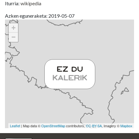
Iturria:
wikipedia
Azken eguneraketa: 2019-05-07
+
−
Leaflet
| Map data ©
OpenStreetMap
contributors,
CC-BY-SA
, Imagery ©
Mapbox