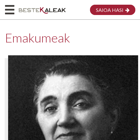
SAIOA HASI
Emakumeak
HASIERA
HONI BURUZ
MAPA
EMAKUMEAK
MEG
EKARPENA EGIN