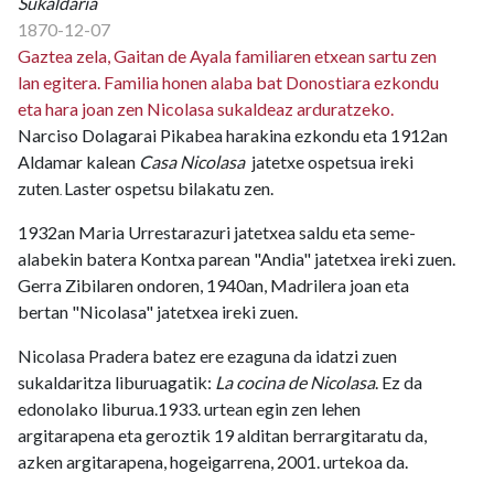
Sukaldaria
1870-12-07
Gaztea zela, Gaitan de Ayala familiaren etxean sartu zen
lan egitera. Familia honen alaba bat Donostiara ezkondu
eta hara joan zen Nicolasa sukaldeaz arduratzeko.
Narciso Dolagarai Pikabea harakina ezkondu eta 1912an
Aldamar kalean
Casa Nicolasa
jatetxe ospetsua ireki
zuten
Laster ospetsu bilakatu zen.
.
1932an Maria Urrestarazuri jatetxea saldu eta seme-
alabekin batera Kontxa parean "Andia" jatetxea ireki zuen.
Gerra Zibilaren ondoren, 1940an, Madrilera joan eta
bertan "Nicolasa" jatetxea ireki zuen.
Nicolasa Pradera batez ere ezaguna da idatzi zuen
sukaldaritza liburuagatik:
La cocina de Nicolasa
. Ez da
edonolako liburua.1933. urtean egin zen lehen
argitarapena eta geroztik 19 alditan berrargitaratu da,
azken argitarapena, hogeigarrena, 2001. urtekoa da.