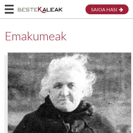
SAIOA HASI
Emakumeak
HASIERA
HONI BURUZ
MAPA
EMAKUMEAK
MEG
EKARPENA EGIN