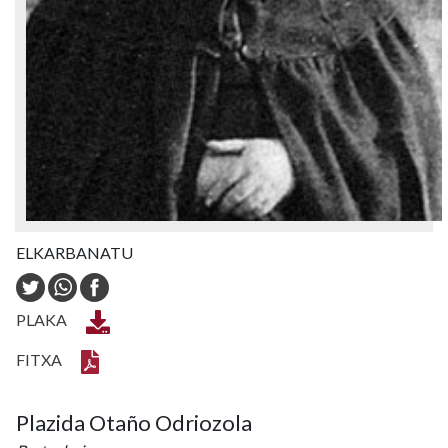
ELKARBANATU
PLAKA
FITXA
Plazida Otaño Odriozola