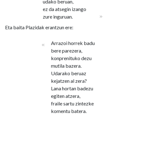
udako beruan,
ez da atsegin izango
»
zure inguruan.
Eta baita Plazidak erantzun ere:
Arrazoi horrek badu
«
bere parezera,
konprenituko dezu
mutila bazera.
Udarako beruaz
kejatzen al zera?
Lana hortan badezu
egiten atzera,
fraile sartu zintezke
komentu batera.