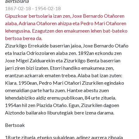
Bertsolaria
1867-02-18 - 1954-02-18
Gipuzkoar bertsolaria izan zen, Joxe Bernardo Otañoren
alaba, Adriana Otañoren ahizpa eta Pedro Mari Otañoren
lehengusina
.
Ezagutzen den emakumeen lehen bat-bateko
bertsoa berea da.
Zizurkilgo Errekalde baserrian jaioa, Joxe Bernardo Otaño
eta Inazia Odriozolaren alaba zen. 1892an ezkondu zen
Joxe Migel Zalduarekin eta Zizurkilgo Benta baserrian
jarri ziren bizi izaten. Etorri handiko emakumea zen,
erantzun azkarrak ematen trebea. Alaba bat izan zuten:
Klara. 1950ean, Pedro Mari Otañori Zizurkilen egindako
omenaldian parte hartu zuen. Hantxe abestu zuen
lehendabiziko aldiz eremu publikoan, 84 urte zituela.
1954an hil zen Plazida Otaño. Egun, Zizurkilen dagoen
Aiztondo bailarako liburutegiak bere izena darama.
Bertsoak
18 urte zituela, etxeko sukaldean, adinez aurrera zihoala