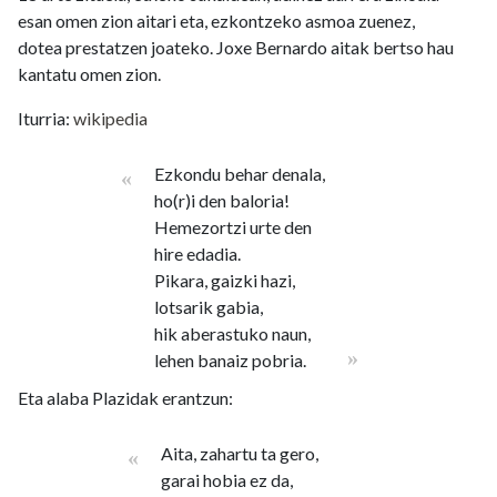
esan omen zion aitari eta, ezkontzeko asmoa zuenez,
dotea prestatzen joateko. Joxe Bernardo aitak bertso hau
kantatu omen zion.
Iturria:
wikipedia
Ezkondu behar denala,
«
ho(r)i den baloria!
Hemezortzi urte den
hire edadia.
Pikara, gaizki hazi,
lotsarik gabia,
hik aberastuko naun,
»
lehen banaiz pobria.
Eta alaba Plazidak erantzun:
Aita, zahartu ta gero,
«
garai hobia ez da,