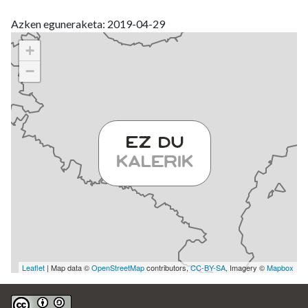
Azken eguneraketa: 2019-04-29
+
−
Leaflet
| Map data ©
OpenStreetMap
contributors,
CC-BY-SA
, Imagery ©
Mapbox