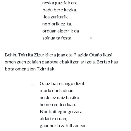
neska gaztiak ere
badu bere kezka.
Ilea zuriturik
nobiorik ez-ta,
orduan alperrik da
»
soinua ta festa.
Behin, Txirrita Zizurkilera joan eta Plazida Otaño ikusi
omen zuen zelaian pagotxa ebakitzen ari zela. Bertso hau
bota omen zion Txirritak
Gauz bat esango dizut
«
modu ondraduan,
noski ez naiz hasiko
hemen endreduan.
Nonbait egongo zara
aldarte eruan,
gaur horla zabiltzanean