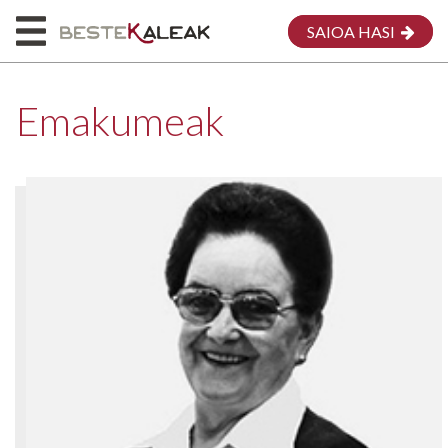
SAIOA HASI
Emakumeak
HASIERA
HONI BURUZ
MAPA
EMAKUMEAK
MEG
EKARPENA EGIN