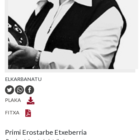
ELKARBANATU
PLAKA
FITXA
Primi Erostarbe Etxeberria