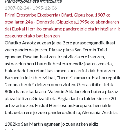
Panderojolea eta irrintzilaria
1907-02-24 - 1995-12-06
Primi Erostarbe Etxeberria (Oñati, Gipuzkoa, 1907ko
otsailaren 24a - Donostia, Gipuzkoa,1995eko abenduaren
6a) Euskal Herriko emakume panderojole eta irrintzilaririk
ezagunenetako bat izan zen
Oñatiko Araotz auzoan jaioa.Bere gurasoengandik ikasi
zuen panderoa jotzen. Plazaz plaza San Fermin Txiki
egunean, Pasaian, hasi zen. Irrintzilaria ere izan zen,
astoarekin herri batetik bestera mendiz joaten zen eta,
bakardade horretan ikasi omen zuen irrintziak botatzen.
Bazuen irrintzi berezi bat, "berde" xamarra. Eta horregatik
"amona berde" deitzen omen zioten. Gerra zibil ostetik
80ko hamarkada arte Valentín Aldalurrekin batera plazaz
plaza ibili zen.Goizaldi eta Argia dantza taldeekin ere 20
urtez aritu zen. Euskal Herri osoan.Europako herrialde
batzuetan ere jo zuen panderoa:Suitza, Alemania, Austria.
1982ko San Martin egunean jo zuen azken aldiz