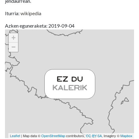
jendaurrean.
Iturria:
wikipedia
Azken eguneraketa: 2019-09-04
+
−
Leaflet
| Map data ©
OpenStreetMap
contributors,
CC-BY-SA
, Imagery ©
Mapbox